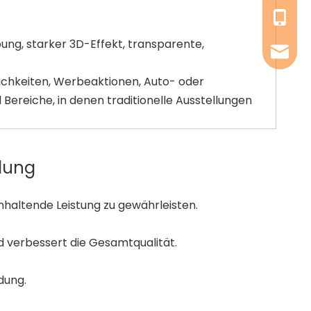
+86-182
ebung, starker 3D-Effekt, transparente,
info@c
lichkeiten, Werbeaktionen, Auto- oder
Bereiche, in denen traditionelle Ausstellungen
llung
nhaltende Leistung zu gewährleisten.
d verbessert die Gesamtqualität.
dung.