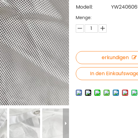
Modell:
YW240606
Menge:
erkundigen
In den Einkaufswag