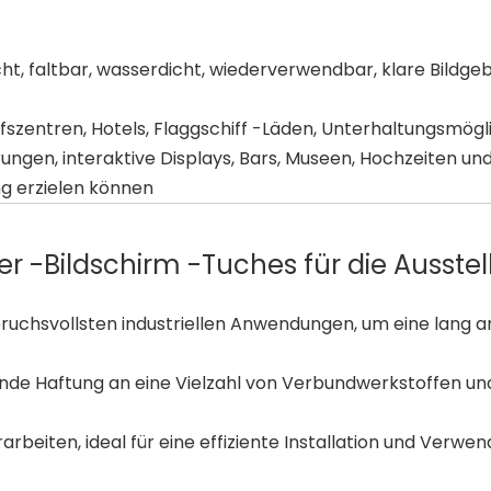
Leicht, faltbar, wasserdicht, wiederverwendbar, klare Bildg
ufszentren, Hotels, Flaggschiff -Läden, Unterhaltungsmög
en, interaktive Displays, Bars, Museen, Hochzeiten und 
g erzielen können
r -Bildschirm -Tuches für die Ausste
pruchsvollsten industriellen Anwendungen, um eine lang a
nde Haftung an eine Vielzahl von Verbundwerkstoffen un
rbeiten, ideal für eine effiziente Installation und Verwen