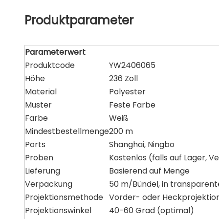
Produktparameter
Parameterwert
Produktcode
YW2406065
Höhe
236 Zoll
Material
Polyester
Muster
Feste Farbe
Farbe
Weiß
Mindestbestellmenge
200 m
Ports
Shanghai, Ningbo
Proben
Kostenlos (falls auf Lager, 
Lieferung
Basierend auf Menge
Verpackung
50 m/Bündel, in transparen
Projektionsmethode
Vorder- oder Heckprojektio
Projektionswinkel
40-60 Grad (optimal)