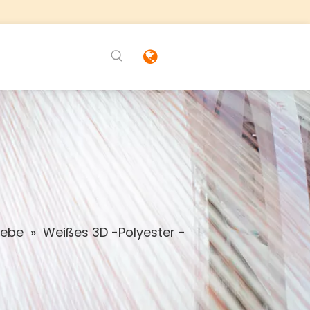
webe
»
Weißes 3D -Polyester -