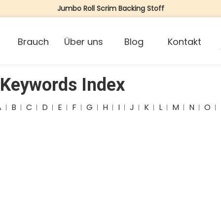
Jumbo Roll Scrim Backing Stoff
Brauch
Über uns
Blog
Kontakt
 Keywords Index
A
B
C
D
E
F
G
H
I
J
K
L
M
N
O