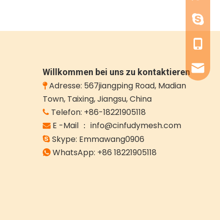
Emmaw
+86-182
info@c
Willkommen bei uns zu kontaktieren
Adresse: 567jiangping Road, Madian

Town, Taixing, Jiangsu, China
Telefon: +86-18221905118

E -Mail ： info@cinfudymesh.com

Skype: Emmawang0906

WhatsApp:
+86 18221905118
